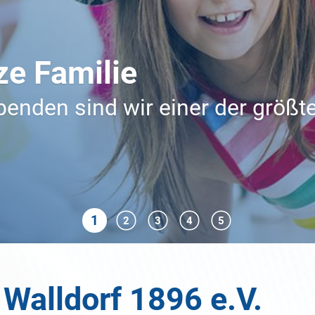
schon für die ganz Kle
 der Windel-Liga.
 Walldorf 1896 e.V.