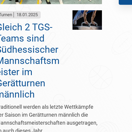
Turnen
18.01.2025
Gleich 2 TGS-
Teams sind
Südhessischer
Mannschaftsm
ister im
Gerätturnen
männlich
raditionell werden als letzte Wettkämpfe
er Saison im Gerätturnen männlich die
annschaftsmeisterschaften ausgetragen,
o auch dieses Jahr.