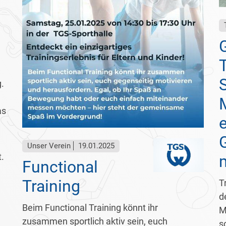
,
.
as
e
Unser Verein
19.01.2025
.
Functional
Training
T
d
Beim Functional Training könnt ihr
M
zusammen sportlich aktiv sein, euch
s