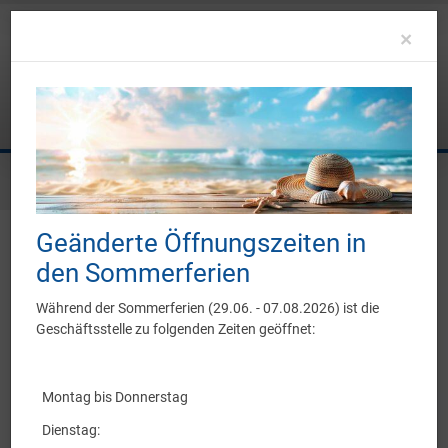
Clo
×
Sie befinden sich hier:
Unser Verein
Vereinshistorie
Geänderte Öffnungszeiten in
Vereinshistorie
den Sommerferien
Unsere Geschichte anhand
Während der Sommerferien (29.06. - 07.08.2026) ist die
Geschäftsstelle zu folgenden Zeiten geöffnet:
wichtiger Meilensteine
Es war eine Handvoll Männer, die am 2. August des Jahres 1896 im
Gasthaus „Zum Löwen“ die
Turngesellschaft Walldorf
gründeten.
Montag bis Donnerstag
Mit dem Gründungsjahr im Namen ergab sich heutige Vereinsname
Dienstag: