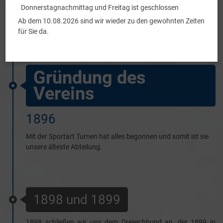
Turngesellschaft Walldorf 1896 e.V.
Donnerstagnachmittag und Freitag ist geschlossen
Ab dem 10.08.2026 sind wir wieder zu den gewohnten Zeiten
für Sie da.
Gründung des
Vereins
1896
Mit der Sportart Turnen hat alles begonnen und somit ist sie
unsere älteste Abteilung.
1898 und 1899
1898 schließen wir uns dem Dreieichbund an, der 1899 in