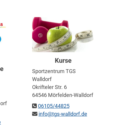
Kurse
le
Sportzentrum TGS
Walldorf
Okrifteler Str. 6
64546 Mörfelden-Walldorf
orf
06105/44825
info@tgs-walldorf.de
e