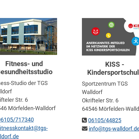
Fitness- und
KISS -
esundheitsstudio
Kindersportschu
ness-Studio der TGS
Sportzentrum TGS
ldorf
Walldorf
fteler Str. 6
Okrifteler Str. 6
46 Mörfelden-Walldorf
64546 Mörfelden-Walld
06105/717340
06105/44825
fitnesskontakt@tgs-
info@tgs-walldorf.d
ldorf.de