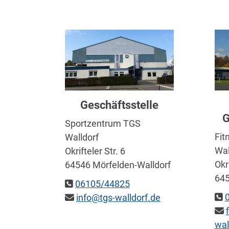
Geschäftsstelle
G
Sportzentrum TGS
Fit
Walldorf
Wal
Okrifteler Str. 6
Okri
64546 Mörfelden-Walldorf
645
06105/44825
info@tgs-walldorf.de
wal