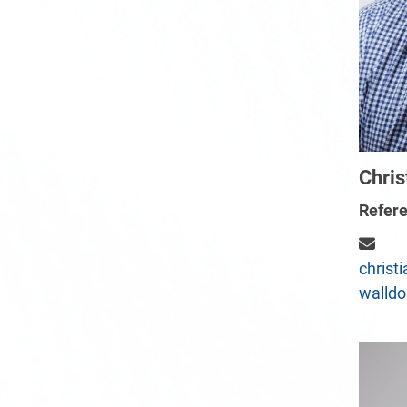
Chris
Refere
christ
walldo