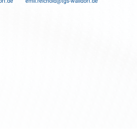
orf.de
emil.reichold@tgs-walldorf.de