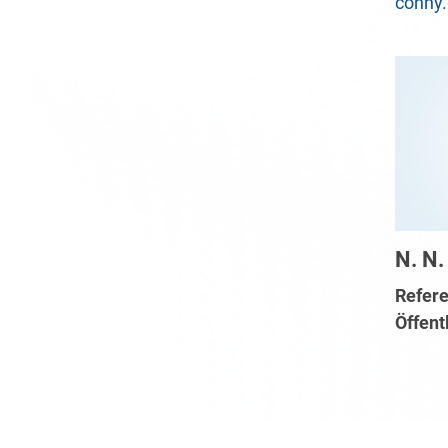
conny.
N. N.
Refere
Öffent