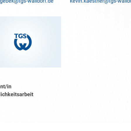
gebek@tgs-walldorf.de
kevin.kaestner@tgs-walld
nt/in
lichkeitsarbeit