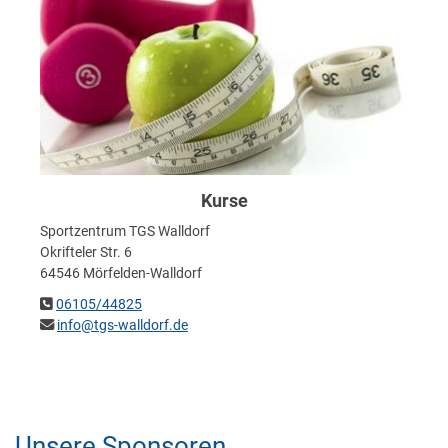
Kurse
Sportzentrum TGS Walldorf
Okrifteler Str. 6
64546 Mörfelden-Walldorf
06105/44825
info@tgs-walldorf.de
Unsere Sponsoren