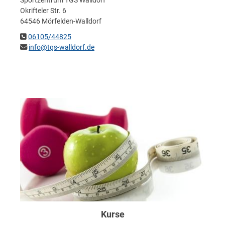
Sportzentrum TGS Walldorf
Okrifteler Str. 6
64546 Mörfelden-Walldorf
06105/44825
info@tgs-walldorf.de
Kurse