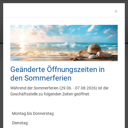
Clo
×
Sie befinden sich hier:
Sportangebot
Bogensport
Geänderte Öffnungszeiten in
Bogensport
den Sommerferien
Während der Sommerferien (29.06. - 07.08.2026) ist die
Geschäftsstelle zu folgenden Zeiten geöffnet:
Herzlich willkommen bei den
Bogenschützen
Montag bis Donnerstag
Dienstag: