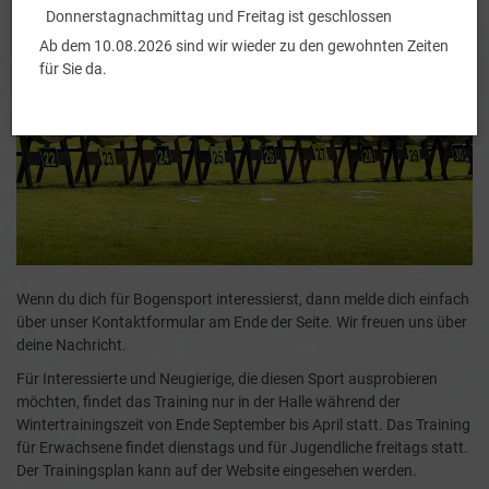
Donnerstagnachmittag und Freitag ist geschlossen
Ab dem 10.08.2026 sind wir wieder zu den gewohnten Zeiten
für Sie da.
Wenn du dich für Bogensport interessierst, dann melde dich einfach
über unser Kontaktformular am Ende der Seite. Wir freuen uns über
deine Nachricht.
Für Interessierte und Neugierige, die diesen Sport ausprobieren
möchten, findet das Training nur in der Halle während der
Wintertrainingszeit von Ende September bis April statt. Das Training
für Erwachsene findet dienstags und für Jugendliche freitags statt.
Der Trainingsplan kann auf der Website eingesehen werden.