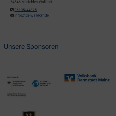
64546 Mörfelden-Walldorf
06105/44825
info@tgs-walldorf.de
Unsere Sponsoren