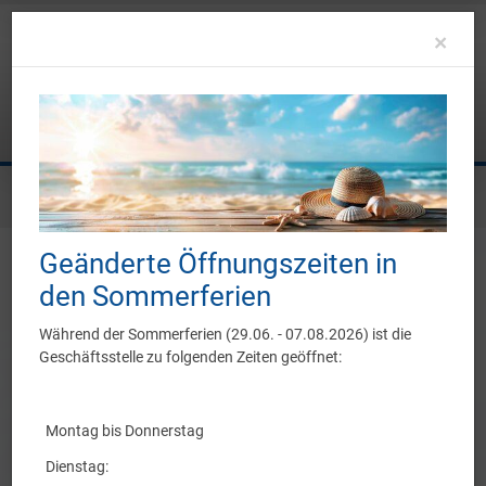
Clo
×
Sie befinden sich hier:
Sportangebot
Taekwondo
Geänderte Öffnungszeiten in
den Sommerferien
Während der Sommerferien (29.06. - 07.08.2026) ist die
Geschäftsstelle zu folgenden Zeiten geöffnet:
Montag bis Donnerstag
Taekwondo ist eine olympische Kampfsportkunst aus Korea. Die
Dienstag: