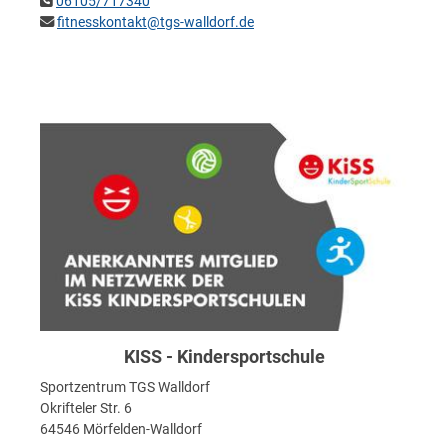
06105/717340
fitnesskontakt@tgs-walldorf.de
KISS - Kindersportschule
Sportzentrum TGS Walldorf
Okrifteler Str. 6
64546 Mörfelden-Walldorf