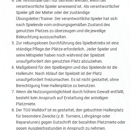
Die Tennishalle darf nur betreten werden, wenn der
verantwortliche Spieler anwesend ist. Als verantwortlicher
Spieler gilt der Mieter oder der zuständige
Übungsleiter/Trainer. Der verantwortliche Spieler hat sich
nach Spielende vom ordnungsgemäßen Zustand des
genutzten Platzes zu überzeugen und die jeweilige
Beleuchtung auszuschalten.
Zur reibungslosen Durchführung des Spielbetriebs ist eine
ständige Pflege der Plätze erforderlich. Jeder Spieler und
seine Mitspieler haben noch während der Spielzeit
unaufgefordert den genutzten Platz abzuziehen.
Maßgebend für den Spielbeginn und das Spielende ist die
Hallenuhr. Nach Ablauf der Spielzeit ist der Platz
unaufgefordert freizumachen. Es ist nicht gestattet, ohne
Berechtigung freie Hallenplätze zu benutzen.
Wenn die Nutzungsmöglichkeit durch höhere Gewalt entfällt,
besteht kein Anspruch auf Erstattung der anteiligen
Platzmiete.
Der TGS Walldorf ist es gestattet, den gebuchten Hallenplatz
für besondere Zwecke (z.B. Turniere, Lehrgänge oder
Reparaturen) gegen Gutschrift der bezahlten Platzmiete oder
gegen Ausgleichsstunden in Anspruch zu nehmen.