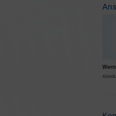
Ans
Werne
Abteil
Kon