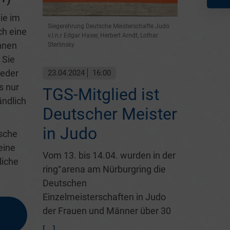
ie im
Siegerehrung Deutsche Meisterschafte Judo
ch eine
v.l.n.r Edgar Haser, Herbert Arndt, Lothar
nnen
Sterlinsky
 Sie
ieder
23.04.2024
16:00
s nur
TGS-Mitglied ist
ändlich
Deutscher Meister
in Judo
ische
eine
Vom 13. bis 14.04. wurden in der
liche
ring°arena am Nürburgring die
Deutschen
Einzelmeisterschaften in Judo
der Frauen und Männer über 30
[...]