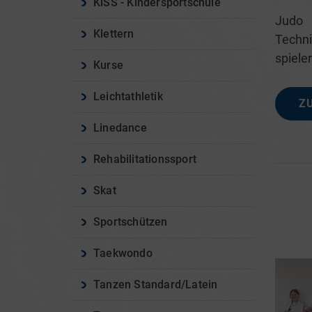
KiSS - Kindersportschule
Judo 
Klettern
Techn
spiele
Kurse
Leichtathletik
Z
Linedance
Rehabilitationssport
Skat
Sportschützen
Taekwondo
Tanzen Standard/Latein