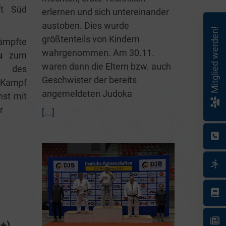
aft Süd
erlernen und sich untereinander
austoben. Dies wurde
Mitglied werden!
größtenteils von Kindern
ämpfte
wahrgenommen. Am 30.11.
u
zum
waren dann die Eltern bzw. auch
b des
Geschwister der bereits
n Kampf
angemeldeten Judoka
hst mit
r
[...]
8+)