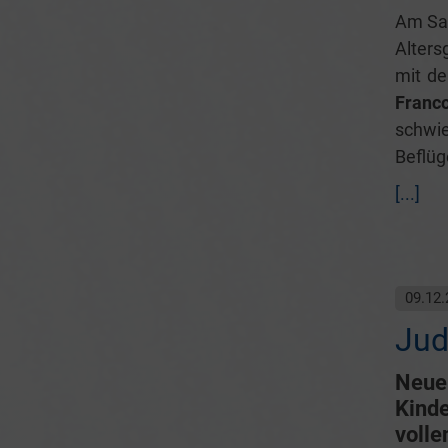
Am Sa
Alter
mit de
Franc
schwi
Beflüg
[...]
09.12.
Jud
Neue
Kinde
volle