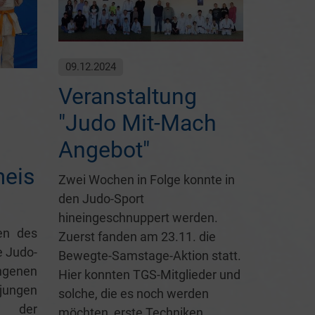
09.12.2024
Veranstaltung
"Judo Mit-Mach
i
Angebot"
meis
Zwei Wochen in Folge konnte in
den Judo-Sport
hineingeschnuppert werden.
en des
Zuerst fanden am 23.11. die
e Judo-
Bewegte-Samstage-Aktion statt.
genen
Hier konnten TGS-Mitglieder und
 jungen
solche, die es noch werden
der
möchten, erste Techniken