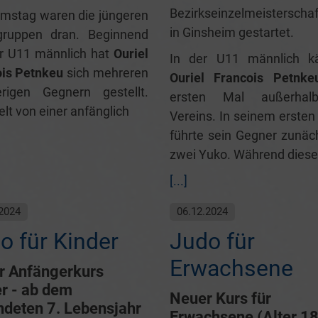
Bezirkseinzelmeistersch
mstag waren die jüngeren
in Ginsheim gestartet.
sgruppen dran. Beginnend
r U11 männlich hat
Ouriel
In der U11 männlich k
ois Petnkeu
sich mehreren
Ouriel Francois Petnke
erigen Gegnern gestellt.
ersten Mal außerhal
elt von einer anfänglich
Vereins. In seinem erste
führte sein Gegner zunäc
zwei Yuko. Während diese
[...]
2024
06.12.2024
o für Kinder
Judo für
Erwachsene
r Anfängerkurs
r - ab dem
Neuer Kurs für
ndeten 7. Lebensjahr
Erwachsene (Alter 1