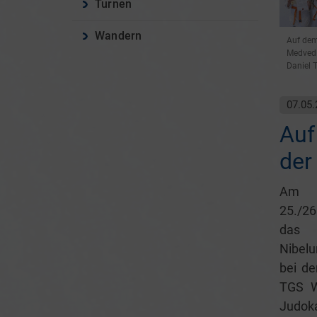
Turnen
Wandern
Auf dem 
Medvedie
Daniel T
07.05.
Auf
der
Am
25./2
das
Nibelu
bei de
TGS W
Judoka