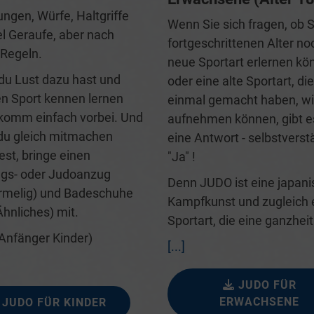
ungen, Würfe, Haltgriffe
Wenn Sie sich fragen, ob S
el Geraufe, aber nach
fortgeschrittenen Alter no
 Regeln.
neue Sportart erlernen kö
u Lust dazu hast und
oder eine alte Sportart, die
n Sport kennen lernen
einmal gemacht haben, w
, komm einfach vorbei. Und
aufnehmen können, gibt e
u gleich mitmachen
eine Antwort - selbstverst
st, bringe einen
"Ja" !
ngs- oder Judoanzug
Denn JUDO ist eine japan
rmelig) und Badeschuhe
Kampfkunst und zugleich 
Ähnliches) mit.
Sportart, die eine ganzheit
Anfänger Kinder)
[...]
JUDO FÜR
ERWACHSENE
JUDO FÜR KINDER