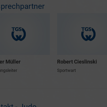
prechpartner
r Müller
Robert Cieslinski
ungsleiter
Sportwart
takt - Judo