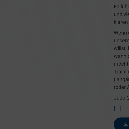
Fallüb
und vi
klaren
Wenn d
unsere
willst
wenn d
möchte
Traini
(langä
(oder 
Judo (
[...]