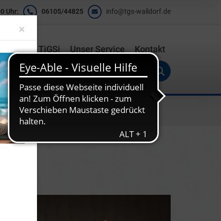
0 Uhr:
06105/44825
info@tgs-walldorf.de
Close
×
ishalle
TiGSi
Unser Service
Kontakt