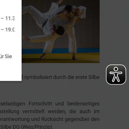
 – 11.30 Uhr
 – 19.00 Uhr
ür Sie
ies wird symbolisiert durch die erste Silbe
lseitigen Fortschritt und beiderseitiges
stellung vermittelt werden, die auch im
erantwortung und Rücksicht gegenüber den
 Silbe DO (Weg/Prinzip).