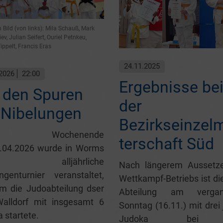
Bild (von links): Mila Schauß, Mark
v, Julian Seifert, Ouriel Petnkeu,
ippelt, Francis Eras
24.11.2025
2026
22:00
Ergebnisse be
 den Spuren
der
 Nibelungen
Bezirkseinzel
 Wochenende
terschaft Süd
6.04.2026 wurde in Worms
 alljährliche
Nach längerem Aussetz
ngenturnier veranstaltet,
Wettkampf-Betriebs ist di
m die Judoabteilung dser
Abteilung am vergan
alldorf mit insgesamt 6
Sonntag (16.11.) mit drei
 startete.
Judoka bei 