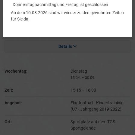
Donnerstagnachmittag und Freitag ist geschlossen
Angebot:
Flagfootball - Damen im
Ab dem 10.08.2026 sind wir wieder zu den gewohnten Zeiten
Sommer
für Sie da.
Ort:
Sportplatz auf dem TGS-
Sportgelände
Details
Wochentag:
Dienstag
15.04. – 30.09.
Zeit:
15:15
–
16:00
Angebot:
Flagfootball - Kindertraininig
(U7 - Jahrgang 2019-2022)
Ort:
Sportplatz auf dem TGS-
Sportgelände