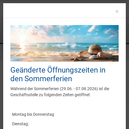
Clo
×
Sie befinden sich hier:
Sportangebot
Flagfootball
Trainingszeiten
Geänderte Öffnungszeiten in
Trainingszeiten & Gruppen
den Sommerferien
Während der Sommerferien (29.06. - 07.08.2026) ist die
Geschäftsstelle zu folgenden Zeiten geöffnet:
Wochentag:
Montag
15.04. – 30.09.
Montag bis Donnerstag
Zeit:
18:30
–
20:30
Dienstag: