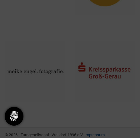
© 2026 - Turngesellschaft Walldorf 1896 e.V.
Impressum
|