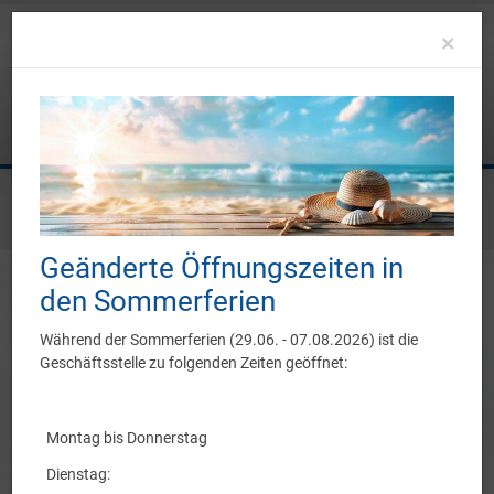
Clo
×
Sie befinden sich hier:
Sportangebot
Linedance
Infos zu Linedance
Geänderte Öffnungszeiten in
den Sommerferien
Infos zu Linedance
Während der Sommerferien (29.06. - 07.08.2026) ist die
Geschäftsstelle zu folgenden Zeiten geöffnet:
Was ist Line Dance?
Montag bis Donnerstag
Line Dance ist eine choreografierte Tanzform, bei der einzelne
Dienstag:
Tänzer/innen unabhängig von der Geschlechtszugehörigkeit in