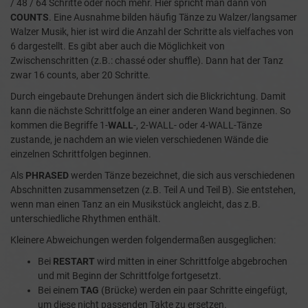
/ 48 / 64 Schritte oder noch mehr. Hier spricht man dann von
COUNTS
. Eine Ausnahme bilden häufig Tänze zu Walzer/langsamer
Walzer Musik, hier ist wird die Anzahl der Schritte als vielfaches von
6 dargestellt. Es gibt aber auch die Möglichkeit von
Zwischenschritten (z.B.: chassé oder shuffle). Dann hat der Tanz
zwar 16 counts, aber 20 Schritte.
Durch eingebaute Drehungen ändert sich die Blickrichtung. Damit
kann die nächste Schrittfolge an einer anderen Wand beginnen. So
kommen die Begriffe 1-
WALL
-, 2-WALL- oder 4-WALL-Tänze
zustande, je nachdem an wie vielen verschiedenen Wände die
einzelnen Schrittfolgen beginnen.
Als
PHRASED
werden Tänze bezeichnet, die sich aus verschiedenen
Abschnitten zusammensetzen (z.B. Teil A und Teil B). Sie entstehen,
wenn man einen Tanz an ein Musikstück angleicht, das z.B.
unterschiedliche Rhythmen enthält.
Kleinere Abweichungen werden folgendermaßen ausgeglichen:
Bei
RESTART
wird mitten in einer Schrittfolge abgebrochen
und mit Beginn der Schrittfolge fortgesetzt.
Bei einem
TAG
(Brücke) werden ein paar Schritte eingefügt,
um diese nicht passenden Takte zu ersetzen.