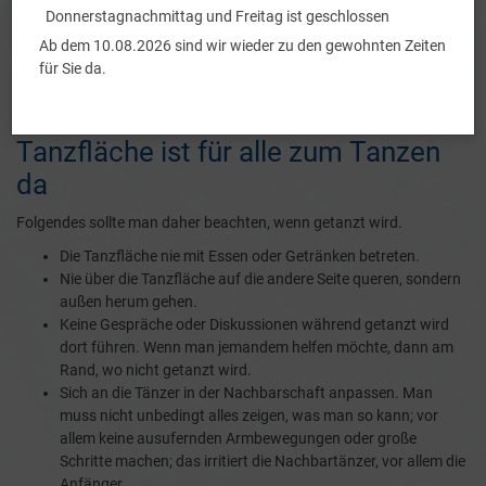
Reihen vor- und nebeneinander tanzen. Die Tänze sind passend zu
Donnerstagnachmittag und Freitag ist geschlossen
jeder Art von Musik choreografiert.
Ab dem 10.08.2026 sind wir wieder zu den gewohnten Zeiten
für Sie da.
Dancefloor-Etiquette - Die
Tanzfläche ist für alle zum Tanzen
da
Folgendes sollte man daher beachten, wenn getanzt wird.
Die Tanzfläche nie mit Essen oder Getränken betreten.
Nie über die Tanzfläche auf die andere Seite queren, sondern
außen herum gehen.
Keine Gespräche oder Diskussionen während getanzt wird
dort führen. Wenn man jemandem helfen möchte, dann am
Rand, wo nicht getanzt wird.
Sich an die Tänzer in der Nachbarschaft anpassen. Man
muss nicht unbedingt alles zeigen, was man so kann; vor
allem keine ausufernden Armbewegungen oder große
Schritte machen; das irritiert die Nachbartänzer, vor allem die
Anfänger.