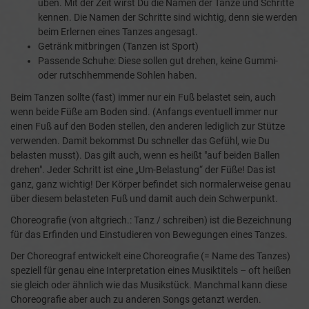
üben. Mit der Zeit wirst Du die Namen der Tänze und Schritte
kennen. Die Namen der Schritte sind wichtig, denn sie werden
beim Erlernen eines Tanzes angesagt.
Getränk mitbringen (Tanzen ist Sport)
Passende Schuhe: Diese sollen gut drehen, keine Gummi-
oder rutschhemmende Sohlen haben.
Beim Tanzen sollte (fast) immer nur ein Fuß belastet sein, auch
wenn beide Füße am Boden sind. (Anfangs eventuell immer nur
einen Fuß auf den Boden stellen, den anderen lediglich zur Stütze
verwenden. Damit bekommst Du schneller das Gefühl, wie Du
belasten musst). Das gilt auch, wenn es heißt "auf beiden Ballen
drehen". Jeder Schritt ist eine „Um-Belastung“ der Füße! Das ist
ganz, ganz wichtig! Der Körper befindet sich normalerweise genau
über diesem belasteten Fuß und damit auch dein Schwerpunkt.
Choreografie (von altgriech.: Tanz / schreiben) ist die Bezeichnung
für das Erfinden und Einstudieren von Bewegungen eines Tanzes.
Der Choreograf entwickelt eine Choreografie (= Name des Tanzes)
speziell für genau eine Interpretation eines Musiktitels – oft heißen
sie gleich oder ähnlich wie das Musikstück. Manchmal kann diese
Choreografie aber auch zu anderen Songs getanzt werden.