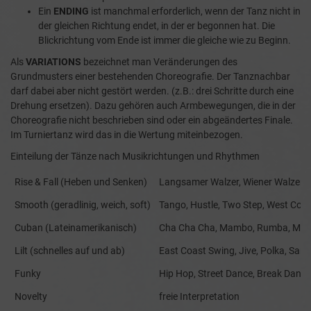
Ein
ENDING
ist manchmal erforderlich, wenn der Tanz nicht in
der gleichen Richtung endet, in der er begonnen hat. Die
Blickrichtung vom Ende ist immer die gleiche wie zu Beginn.
Als
VARIATIONS
bezeichnet man Veränderungen des
Grundmusters einer bestehenden Choreografie. Der Tanznachbar
darf dabei aber nicht gestört werden. (z.B.: drei Schritte durch eine
Drehung ersetzen). Dazu gehören auch Armbewegungen, die in der
Choreografie nicht beschrieben sind oder ein abgeändertes Finale.
Im Turniertanz wird das in die Wertung miteinbezogen.
Einteilung der Tänze nach Musikrichtungen und Rhythmen
Rise & Fall (Heben und Senken)
Langsamer Walzer, Wiener Walzer, S
Smooth (geradlinig, weich, soft)
Tango, Hustle, Two Step, West Coas
Cuban (Lateinamerikanisch)
Cha Cha Cha, Mambo, Rumba, Mer
Lilt (schnelles auf und ab)
East Coast Swing, Jive, Polka, Sam
Funky
Hip Hop, Street Dance, Break Dance
Novelty
freie Interpretation