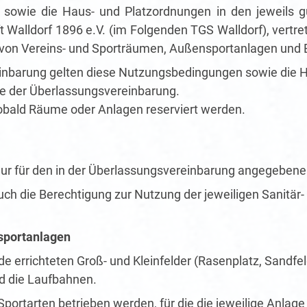
owie die Haus- und Platzordnungen in den jeweils gül
 Walldorf 1896 e.V. (im Folgenden TGS Walldorf), vertr
 von Vereins- und Sporträumen, Außensportanlagen und 
inbarung gelten diese Nutzungsbedingungen sowie die Ha
ile der Überlassungsvereinbarung.
obald Räume oder Anlagen reserviert werden.
nur für den in der Überlassungsvereinbarung angegeben
ch die Berechtigung zur Nutzung der jeweiligen Sanitär
sportanlagen
 errichteten Groß- und Kleinfelder (Rasenplatz, Sandfeld
d die Laufbahnen.
ortarten betrieben werden, für die die jeweilige Anlage 