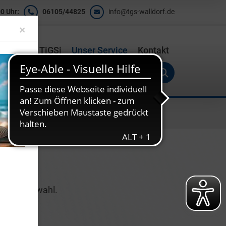
0 Uhr:
06105/44825
info@tgs-walldorf.de
Close
×
ishalle
TiGSi
Unser Service
Kontakt
e zur Auswahl.