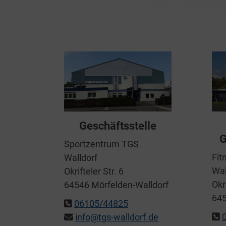
Geschäftsstelle
G
Sportzentrum TGS
Fit
Walldorf
Wal
Okrifteler Str. 6
Okri
64546 Mörfelden-Walldorf
645
06105/44825
info@tgs-walldorf.de