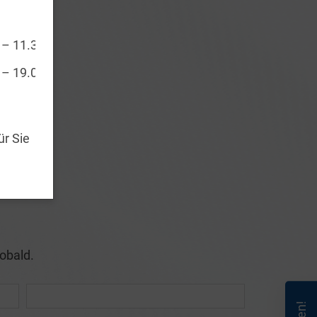
 – 11.30 Uhr
 – 19.00 Uhr
ür Sie
obald.