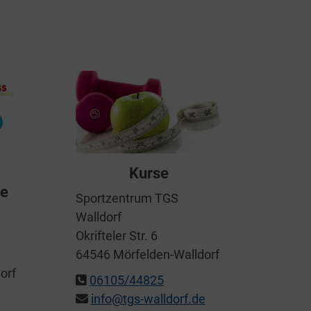
Kurse
le
Sportzentrum TGS
Walldorf
Okrifteler Str. 6
64546 Mörfelden-Walldorf
orf
06105/44825
info@tgs-walldorf.de