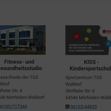
Fitness- und
KISS -
esundheitsstudio
Kindersportschu
ness-Studio der TGS
Sportzentrum TGS
ldorf
Walldorf
fteler Str. 6
Okrifteler Str. 6
46 Mörfelden-Walldorf
64546 Mörfelden-Walld
06105/717340
06105/44825