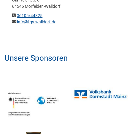
Okrifteler Str. 6
64546 Mörfelden-Walldorf
06105/44825
info@tgs-walldorf.de
Unsere Sponsoren