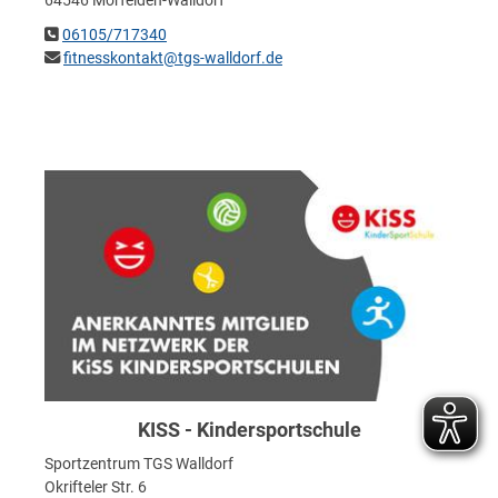
64546 Mörfelden-Walldorf
06105/717340
fitnesskontakt@tgs-walldorf.de
KISS - Kindersportschule
Sportzentrum TGS Walldorf
Okrifteler Str. 6