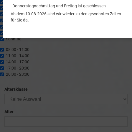
chentag
Montag
Donnerstagnachmittag und Freitag ist geschlossen
Dienstag
Ab dem 10.08.2026 sind wir wieder zu den gewohnten Zeiten
Mittwoch
für Sie da.
Donnerstag
Freitag
Samstag
Sonntag
it
08:00 - 11:00
11:00 - 14:00
14:00 - 17:00
17:00 - 20:00
20:00 - 23:00
Altersklasse
Alter