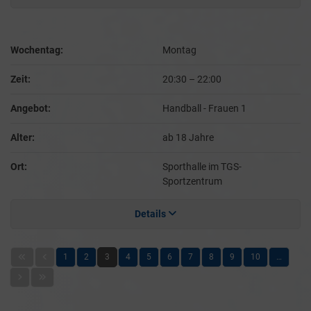
Wochentag:
Montag
Zeit:
20:30
–
22:00
Angebot:
Handball - Frauen 1
Alter:
ab 18 Jahre
Ort:
Sporthalle im TGS-
Sportzentrum
Details
1
2
3
4
5
6
7
8
9
10
…