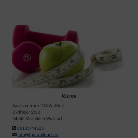
Kurse
Sportzentrum TGS Walldorf
Okrifteler Str. 6
64546 Mörfelden-Walldorf
06105/44825
info@tgs-walldorf.de