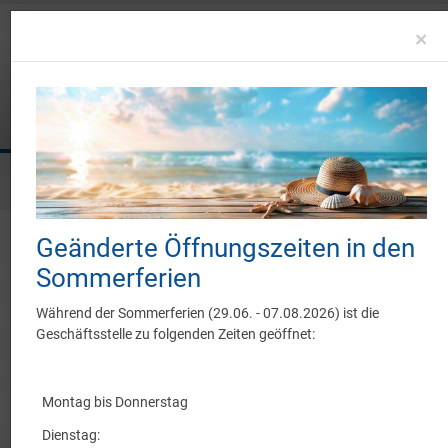
C
×
Sie befinden sich hier:
Sportangebot
Sportsuche
Geänderte Öffnungszeiten in den
Sportsuche
Sommerferien
Während der Sommerferien (29.06. - 07.08.2026) ist die
Geschäftsstelle zu folgenden Zeiten geöffnet:
Sportart
Montag bis Donnerstag
Wochentag / Zeit
Dienstag: