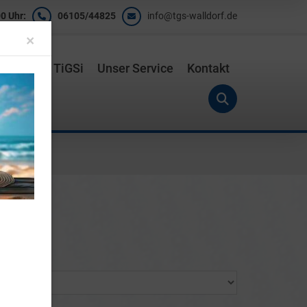
0 Uhr:
06105/44825
info@tgs-walldorf.de
Close
×
ishalle
TiGSi
Unser Service
Kontakt