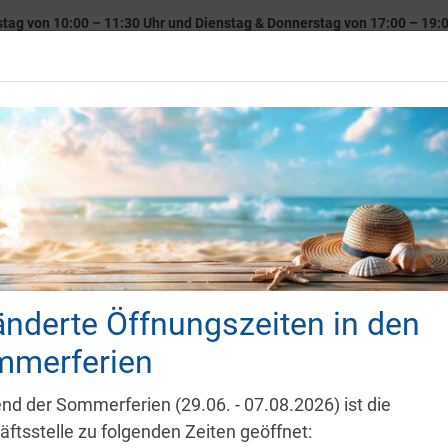
tag von 10:00 – 11:30 Uhr und Dienstag & Donnerstag von 17:00 – 19:0
 Verein
News
Sportangebot
Fitness-Studio
Tenn
e
nderte Öffnungszeiten in den
ortsuche
mmerferien
d der Sommerferien (29.06. - 07.08.2026) ist die
rt
ftsstelle zu folgenden Zeiten geöffnet: