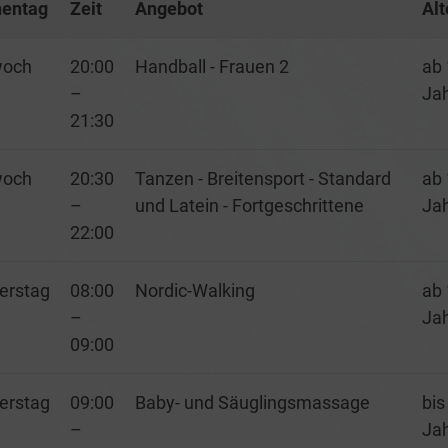
entag
Zeit
Angebot
Alt
woch
20:00
Handball - Frauen 2
ab 
–
Ja
21:30
woch
20:30
Tanzen - Breitensport - Standard
ab 
–
und Latein - Fortgeschrittene
Ja
22:00
erstag
08:00
Nordic-Walking
ab 
–
Ja
09:00
erstag
09:00
Baby- und Säuglingsmassage
bis
–
Ja