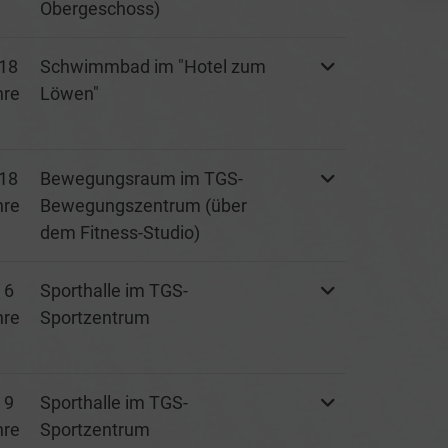
Obergeschoss)
18
Schwimmbad im "Hotel zum
hre
Löwen"
18
Bewegungsraum im TGS-
hre
Bewegungszentrum (über
dem Fitness-Studio)
 6
Sporthalle im TGS-
hre
Sportzentrum
 9
Sporthalle im TGS-
hre
Sportzentrum