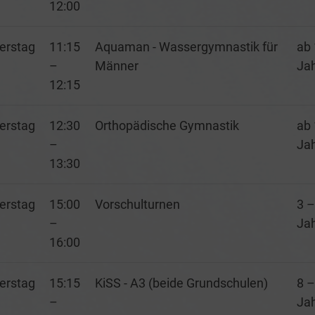
12:00
erstag
11:15
Aquaman - Wassergymnastik für
ab 
–
Männer
Ja
12:15
erstag
12:30
Orthopädische Gymnastik
ab 
–
Ja
13:30
erstag
15:00
Vorschulturnen
3 –
–
Ja
16:00
erstag
15:15
KiSS - A3 (beide Grundschulen)
8 –
–
Ja