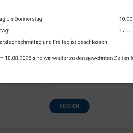
Wochentag
tag / Zeit
Montag
Dienstag
ag bis Donnerstag
10.00
Mittwoch
Donnerstag
tag:
17.00
Freitag
rstagnachmittag und Freitag ist geschlossen
Samstag
Sonntag
 10.08.2026 sind wir wieder zu den gewohnten Zeiten f
klasse