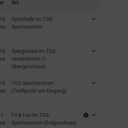
er
Ort
Weitere Informatio
18
Sporthalle im TGS-
hre
Sportzentrum
18
Spiegelsaal im TGS-
hre
Vereinsheim (1.
Obergeschoss)
18
TGS-Sportzentrum
hre
(Treffpunkt am Eingang)
 1
Fit & Fun im TGS-
hre
Sportzentrum (Erdgeschoss)